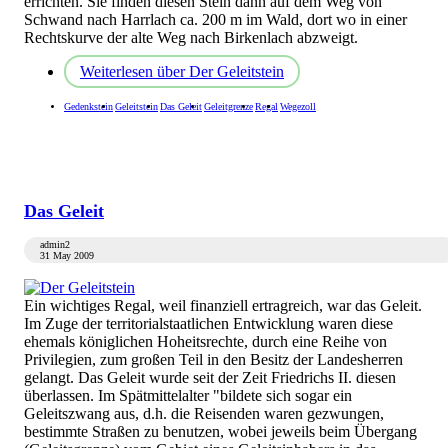
errichten. Sie finden diesen Stein dann auf dem Weg von
Schwand nach Harrlach ca. 200 m im Wald, dort wo in einer
Rechtskurve der alte Weg nach Birkenlach abzweigt.
Weiterlesen
über Der Geleitstein
Gedenkstein
Geleitstein
Das Geleit
Geleitgrenze
Regal
Wegezoll
Das Geleit
admin2
31 May 2009
Ein wichtiges Regal, weil finanziell ertragreich, war das Geleit.
Im Zuge der territorialstaatlichen Entwicklung waren diese
ehemals königlichen Hoheitsrechte, durch eine Reihe von
Privilegien, zum großen Teil in den Besitz der Landesherren
gelangt. Das Geleit wurde seit der Zeit Friedrichs II. diesen
überlassen. Im Spätmittelalter "bildete sich sogar ein
Geleitszwang aus, d.h. die Reisenden waren gezwungen,
bestimmte Straßen zu benutzen, wobei jeweils beim Übergang