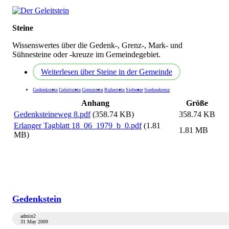
Steine
Wissenswertes über die Gedenk-, Grenz-, Mark- und
Sühnesteine oder -kreuze im Gemeindegebiet.
Weiterlesen
über Steine in der Gemeinde
Gedenkstein
Geleitstein
Grenzstein
Ruhestein
Siebener
Suehnekreuz
Anhang
Größe
Gedenksteineweg 8.pdf
(358.74 KB)
358.74 KB
Erlanger Tagblatt 18_06_1979_b_0.pdf
(1.81
1.81 MB
MB)
Gedenkstein
admin2
31 May 2009