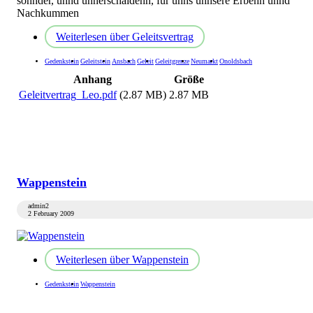
sonnder, unnd unnerschaidenn, für unns unnsere Erbenn unnd
Nachkummen
Weiterlesen
über Geleitsvertrag
Gedenkstein
Geleitstein
Ansbach
Geleit
Geleitgrenze
Neumarkt
Onoldsbach
Anhang
Größe
Geleitvertrag_Leo.pdf
(2.87 MB)
2.87 MB
Wappenstein
admin2
2 February 2009
Weiterlesen
über Wappenstein
Gedenkstein
Wappenstein