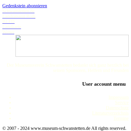
Gedenkstein abonnieren
Schwanstetten.de
Landratsamt Roth
BLFD
Landkarte
Wetter
Der Museumsverein Schwanstetten bedankt sich ganz herzlich bei
seinen Sponsoren, Helfern und Freunden
User account menu
Impressum
Service
Datenschutz
Literaturverzeichnis
Termine
© 2007 - 2024 www.museum-schwanstetten.de All rights reserved.