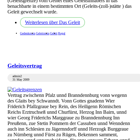
(Geleitsgrenze) vom Gebiet eines Geleitsinhabers in das
benachbarte in einem bestimmten Ort (Geleits-(zoll-)stätte ) das
Geleit gewechselt wurde.
Weiterlesen
über Das Geleit
Gedenkstein
Geleitstein
Geleit
Regal
Geleitsvertrag
admin2
31 May 2009
Vertrag zwischenn Pfalz unnd Branndennburg vonn wegenn
des Glaits bey Schwanndt. Vonn Gottes gnadenn Wier
Friderich Pfallzgraue bey Rein, des Heiligenn Römischen
Reichs Erztruchseß unnd Churfürst, Herzog Inn Bairn, unnd
wier Georg Friderichs Marggraue zu Branndennburg Inn
Preußenn, zue Stetin Pommern der Cassuben unnd Wenndenn
auch inn Schlesien zu Jägernndorff unnd Herzogk Burggraue
zu Nürnberg unnd Fürst zu Rügen, Bekennen samment,