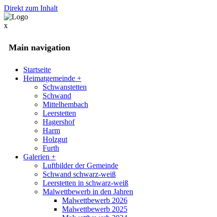
Direkt zum Inhalt
x
Main navigation
Startseite
Heimatgemeinde
+
Schwanstetten
Schwand
Mittelhembach
Leerstetten
Hagershof
Harm
Holzgut
Furth
Galerien
+
Luftbilder der Gemeinde
Schwand schwarz-weiß
Leerstetten in schwarz-weiß
Malwettbewerb in den Jahren
Malwettbewerb 2026
Malwettbewerb 2025