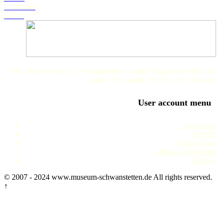
Landkarte
Wetter
Der Museumsverein Schwanstetten bedankt sich ganz herzlich bei
seinen Sponsoren, Helfern und Freunden
User account menu
Impressum
Service
Datenschutz
Literaturverzeichnis
Termine
© 2007 - 2024 www.museum-schwanstetten.de All rights reserved.
↑