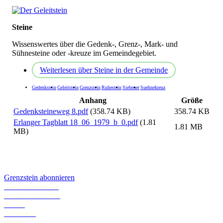
Steine
Wissenswertes über die Gedenk-, Grenz-, Mark- und
Sühnesteine oder -kreuze im Gemeindegebiet.
Weiterlesen
über Steine in der Gemeinde
Gedenkstein
Geleitstein
Grenzstein
Ruhestein
Siebener
Suehnekreuz
Anhang
Größe
Gedenksteineweg 8.pdf
(358.74 KB)
358.74 KB
Erlanger Tagblatt 18_06_1979_b_0.pdf
(1.81
1.81 MB
MB)
Grenzstein abonnieren
Schwanstetten.de
Landratsamt Roth
BLFD
Landkarte
Wetter