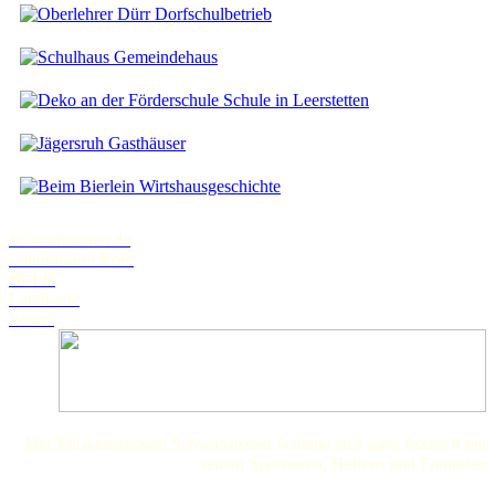
Dorfschulbetrieb
Gemeindehaus
Schule in Leerstetten
Gasthäuser
Wirtshausgeschichte
Schwanstetten.de
Landratsamt Roth
BLFD
Landkarte
Wetter
Der Museumsverein Schwanstetten bedankt sich ganz herzlich bei
seinen Sponsoren, Helfern und Freunden