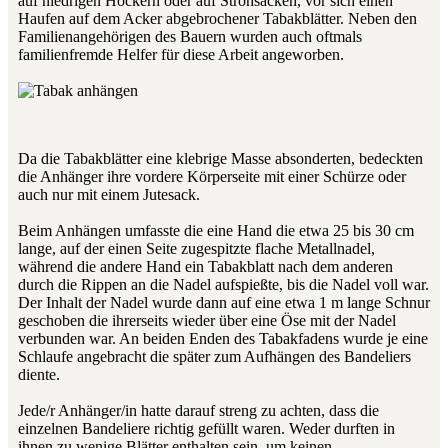
auf niedrigen Hockern oder auf Strohsäcken, vor sich einen
Haufen auf dem Acker abgebrochener Tabakblätter. Neben den
Familienangehörigen des Bauern wurden auch oftmals
familienfremde Helfer für diese Arbeit angeworben.
Da die Tabakblätter eine klebrige Masse absonderten, bedeckten
die Anhänger ihre vordere Körperseite mit einer Schürze oder
auch nur mit einem Jutesack.
Beim Anhängen umfasste die eine Hand die etwa 25 bis 30 cm
lange, auf der einen Seite zugespitzte flache Metallnadel,
während die andere Hand ein Tabakblatt nach dem anderen
durch die Rippen an die Nadel aufspießte, bis die Nadel voll war.
Der Inhalt der Nadel wurde dann auf eine etwa 1 m lange Schnur
geschoben die ihrerseits wieder über eine Öse mit der Nadel
verbunden war. An beiden Enden des Tabakfadens wurde je eine
Schlaufe angebracht die später zum Aufhängen des Bandeliers
diente.
Jede/r Anhänger/in hatte darauf streng zu achten, dass die
einzelnen Bandeliere richtig gefüllt waren. Weder durften in
ihnen zu wenige Blätter enthalten sein, um keinen