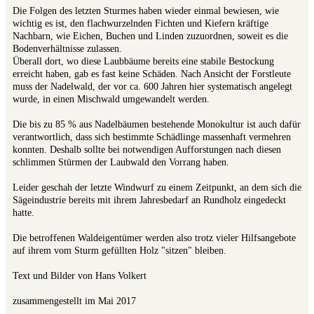
Die Folgen des letzten Sturmes haben wieder einmal bewiesen, wie
wichtig es ist, den flachwurzelnden Fichten und Kiefern kräftige
Nachbarn, wie Eichen, Buchen und Linden zuzuordnen, soweit es die
Bodenverhältnisse zulassen.
Überall dort, wo diese Laubbäume bereits eine stabile Bestockung
erreicht haben, gab es fast keine Schäden. Nach Ansicht der Forstleute
muss der Nadelwald, der vor ca. 600 Jahren hier systematisch angelegt
wurde, in einen Mischwald umgewandelt werden.
Die bis zu 85 % aus Nadelbäumen bestehende Monokultur ist auch dafür
verantwortlich, dass sich bestimmte Schädlinge massenhaft vermehren
konnten. Deshalb sollte bei notwendigen Aufforstungen nach diesen
schlimmen Stürmen der Laubwald den Vorrang haben.
Leider geschah der letzte Windwurf zu einem Zeitpunkt, an dem sich die
Sägeindustrie bereits mit ihrem Jahresbedarf an Rundholz eingedeckt
hatte.
Die betroffenen Waldeigentümer werden also trotz vieler Hilfsangebote
auf ihrem vom Sturm gefüllten Holz "sitzen" bleiben.
Text und Bilder von Hans Volkert
zusammengestellt im Mai 2017