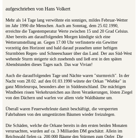
aufgeschrieben von Hans Volkert
Mehr als 14 Tage lang verwöhnte ein sonniges, mildes Februar-Wetter
im Jahr 1990 die Menschen. Auch am Sonntag, dem 25.02.1990,
erreichte die Tagestemperatur Werte zwischen 15 und 20 Grad Celsius.
Aber bereits am darauffolgenden Morgen kündigte sich eine
Wetterumstellung an. Gegen 17.00 Uhr verfinsterte ein Gewitter
vorzeitig den Horizont und bald darauf prasselten unter heftigen
Sturmböen Regen- und Schneeschauer über das Land. Der aus Süd-West
wehende Sturm steigerte sich zusehends und ließ erst in den späten
Abendstunden dieses Tages nach. Das war Vivian!
Auch die darauffolgenden Tage und Nächte waren "sturmreich". In der
Nacht vom 28.02. auf den 01.03.1990 wütete der Orkan "Wiebke" in
ganz Mitteleuropa, besonders aber in Süddeutschland. Die mächtigen
Windböen rissen Verkehrszeichen aus ihren Verankerungen, lösten Ziegel
von den Dächern und warfen vor allem viele Waldbäume um.
Überall waren Feuerwehrleute damit beschäftigt, die versperrten
Fahrbahnen von den umgestürzten Bäumen wieder freizulegen.
Die Schäden, welche die Orkane bereits in den ersten beiden Monaten
verursachten, wurden auf ca. 3 Milliarden DM geschätzt. Allein im
Reichswald fielen ca. 200.000 Bäume den Stürmen zum Opfer. Die