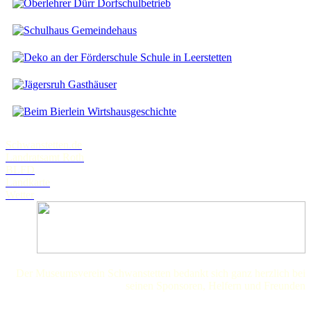
Dorfschulbetrieb
Gemeindehaus
Schule in Leerstetten
Gasthäuser
Wirtshausgeschichte
Schwanstetten.de
Landratsamt Roth
BLFD
Landkarte
Wetter
Der Museumsverein Schwanstetten bedankt sich ganz herzlich bei
seinen Sponsoren, Helfern und Freunden