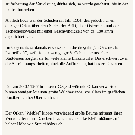
Aufarbeitung der Verwüstung dürfte sich, so wurde geschätzt, bis in den
Herbst hinziehen.
Ähnlich hoch war der Schaden im Jahr 1984, den jedoch nur ein
einziger Orkan über dem Süden der BRD, über Österreich und der
Tschechoslowakei mit einer Geschwindigkeit von ca. 180 km/h
angerichtet hatte.
Im Gegensatz zu damals erwiesen sich die diesjährigen Orkane als
"vorteilhaft", weil sie nur wenige große Gebiete heimsuchten.
Stattdessen sorgten sie für viele kleine Einzelwürfe. Das erschwert zwar
die Aufräumungsarbeiten, doch die Aufforstung hat bessere Chancen.
Der am 30.02 1967 in unserer Gegend wütende Orkan verwüstete
binnen weniger Minuten große Waldbestände, vor allem im gräflichen
Forstbereich bei Oberhembach.
Der Orkan "Wiebke" kippte vorwiegend große Bäume mitsamt ihren
Wurzeltellern um. Daneben brachen auch starke Kiefernbäume auf
halber Höhe wie Streichhölzer ab.