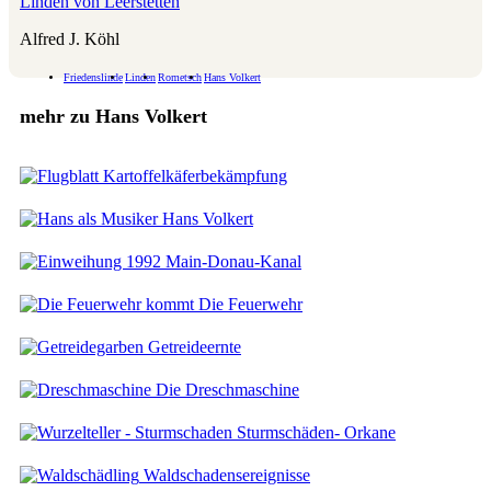
Linden von Leerstetten
Alfred J. Köhl
Friedenslinde
Linden
Rometsch
Hans Volkert
mehr zu Hans Volkert
Kartoffelkäferbekämpfung
Hans Volkert
Main-Donau-Kanal
Die Feuerwehr
Getreideernte
Die Dreschmaschine
Sturmschäden- Orkane
Waldschadensereignisse