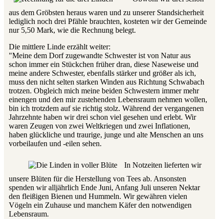
aus dem Gröbsten heraus waren und zu unserer Standsicherheit
lediglich noch drei Pfähle brauchten, kosteten wir der Gemeinde
nur 5,50 Mark, wie die Rechnung belegt.
Die mittlere Linde erzählt weiter:
"Meine dem Dorf zugewandte Schwester ist von Natur aus
schon immer ein Stückchen früher dran, diese Naseweise und
meine andere Schwester, ebenfalls stärker und größer als ich,
muss den nicht selten starken Winden aus Richtung Schwabach
trotzen. Obgleich mich meine beiden Schwestern immer mehr
einengen und den mir zustehenden Lebensraum nehmen wollen,
bin ich trotzdem auf sie richtig stolz. Während der vergangenen
Jahrzehnte haben wir drei schon viel gesehen und erlebt. Wir
waren Zeugen von zwei Weltkriegen und zwei Inflationen,
haben glückliche und traurige, junge und alte Menschen an uns
vorbeilaufen und -eilen sehen.
In Notzeiten lieferten wir
unsere Blüten für die Herstellung von Tees ab. Ansonsten
spenden wir alljährlich Ende Juni, Anfang Juli unseren Nektar
den fleißigen Bienen und Hummeln. Wir gewähren vielen
Vögeln ein Zuhause und manchem Käfer den notwendigen
Lebensraum.