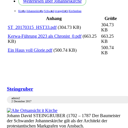
Weiterlesen
über Johanneskirche
Kirche
Johanneskirche
Schwand
evangelisch
Kirchenbau
Anhang
Größe
304.73
ST_20170315_HST33.pdf
(304.73 KB)
KB
Kerwa-Führung 2023 als Chronist_0.pdf
(663.25
663.25
KB)
KB
500.74
Ein Haus voll Glorie.pdf
(500.74 KB)
KB
Steingruber
admin2
2 December 2017
Johann David STEINGRUBER (1702 – 1787 Der Baumeister
der Schwander Johanneskirche gilt als der Architekt der
protestantischen Markgrafen von Ansbach.