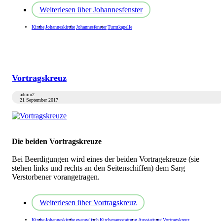
Weiterlesen
über Johannesfenster
Kirche
Johanneskirche
Johannesfenster
Turmkapelle
Vortragskreuz
admin2
21 September 2017
Die beiden Vortragskreuze
Bei Beerdigungen wird eines der beiden Vortragekreuze (sie
stehen links und rechts an den Seitenschiffen) dem Sarg
Verstorbener vorangetragen.
Weiterlesen
über Vortragskreuz
Kirche
Johanneskirche
evangelisch
Kirchenausstattung
Ausstattung
Vortragskreuz