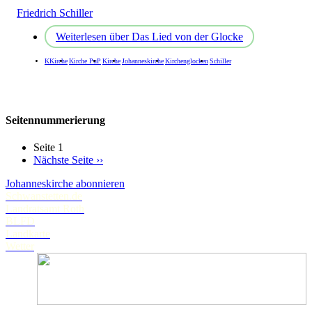
Friedrich Schiller
Weiterlesen
über Das Lied von der Glocke
KKirche
Kirche PuP
Kirche
Johanneskirche
Kirchenglocken
Schiller
Seitennummerierung
Seite 1
Nächste Seite
››
Johanneskirche abonnieren
Schwanstetten.de
Landratsamt Roth
BLFD
Landkarte
Wetter