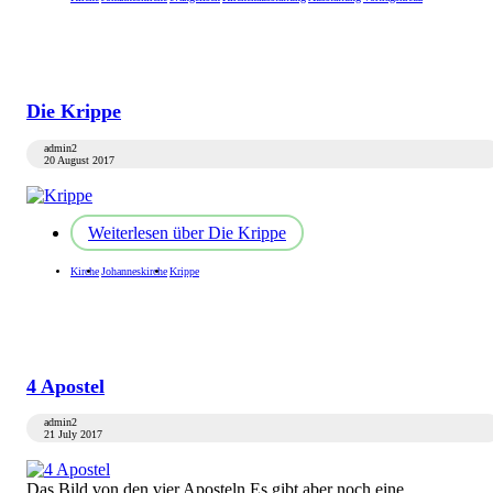
Die Krippe
admin2
20 August 2017
Weiterlesen
über Die Krippe
Kirche
Johanneskirche
Krippe
4 Apostel
admin2
21 July 2017
Das Bild von den vier Aposteln Es gibt aber noch eine