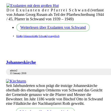
D i e E x u l a n t e n d e r P f a r r e i S c h w a n d (verfasst
von Johann Georg Rusam als Teil der Pfarrbeschreibung 1944
/ 45, Pfarrer in Schwand von 1939 – 1949)
Weiterlesen
über Exulanten von Schwand
Kirche
Johanneskirche
Schwand
evangelisch
Johanneskirche
admin2
13 January 2018
Seit Jahrhunderten schon prägt die trutzige Johanneskirche
oberhalb des ehemaligen Ortskerns von Schwand das Gesicht
der Gemeinde genauso wie die Pfarrer und Mesner die
Bewohner. Im Jahr 1186 wurde von Bischof Otto in Schwand
eine Filialkirche der Nachbarpfarrei Roth geweiht.