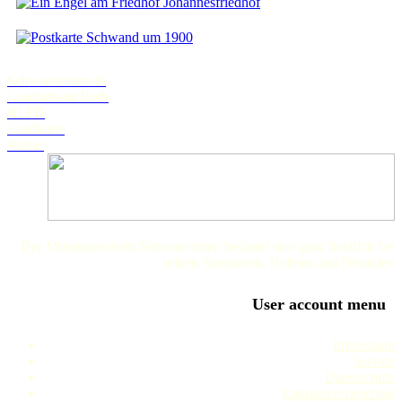
Johannesfriedhof
Schwand um 1900
Schwanstetten.de
Landratsamt Roth
BLFD
Landkarte
Wetter
Der Museumsverein Schwanstetten bedankt sich ganz herzlich bei
seinen Sponsoren, Helfern und Freunden
User account menu
Impressum
Service
Datenschutz
Literaturverzeichnis