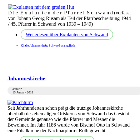
D i e E x u l a n t e n d e r P f a r r e i S c h w a n d (verfasst
von Johann Georg Rusam als Teil der Pfarrbeschreibung 1944
/ 45, Pfarrer in Schwand von 1939 – 1949)
Weiterlesen
über Exulanten von Schwand
Kirche
Johanneskirche
Schwand
evangelisch
Johanneskirche
admin2
13 January 2018
Seit Jahrhunderten schon prägt die trutzige Johanneskirche
oberhalb des ehemaligen Ortskerns von Schwand das Gesicht
der Gemeinde genauso wie die Pfarrer und Mesner die
Bewohner. Im Jahr 1186 wurde von Bischof Otto in Schwand
eine Filialkirche der Nachbarpfarrei Roth geweiht.