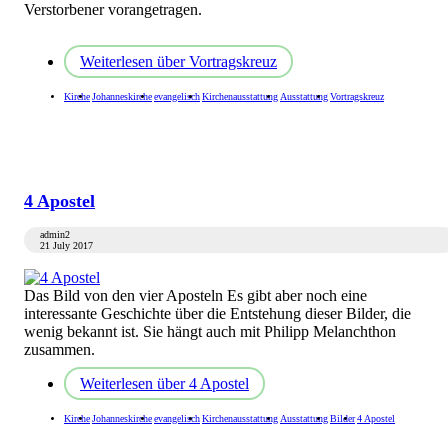
Verstorbener vorangetragen.
Weiterlesen
über Vortragskreuz
Kirche
Johanneskirche
evangelisch
Kirchenausstattung
Ausstattung
Vortragskreuz
4 Apostel
admin2
21 July 2017
Das Bild von den vier Aposteln Es gibt aber noch eine
interessante Geschichte über die Entstehung dieser Bilder, die
wenig bekannt ist. Sie hängt auch mit Philipp Melanchthon
zusammen.
Weiterlesen
über 4 Apostel
Kirche
Johanneskirche
evangelisch
Kirchenausstattung
Ausstattung
Bilder
4 Apostel