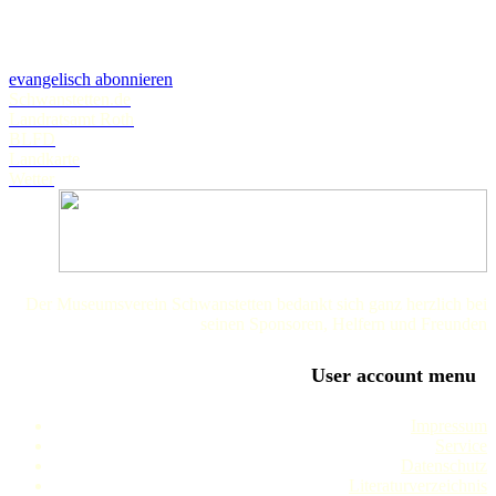
evangelisch abonnieren
Schwanstetten.de
Landratsamt Roth
BLFD
Landkarte
Wetter
Der Museumsverein Schwanstetten bedankt sich ganz herzlich bei
seinen Sponsoren, Helfern und Freunden
User account menu
Impressum
Service
Datenschutz
Literaturverzeichnis