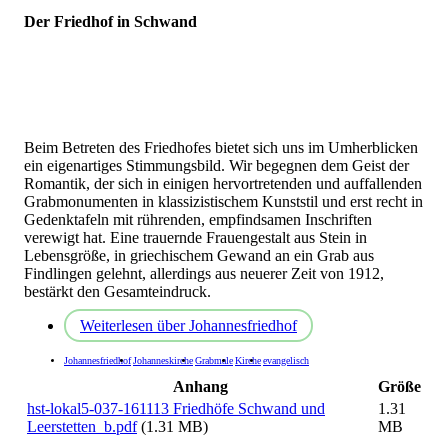
Der Friedhof in Schwand
Beim Betreten des Friedhofes bietet sich uns im Umherblicken
ein eigenartiges Stimmungsbild. Wir begegnen dem Geist der
Romantik, der sich in einigen hervortretenden und auffallenden
Grabmonumenten in klassizistischem Kunststil und erst recht in
Gedenktafeln mit rührenden, empfindsamen Inschriften
verewigt hat. Eine trauernde Frauengestalt aus Stein in
Lebensgröße, in griechischem Gewand an ein Grab aus
Findlingen gelehnt, allerdings aus neuerer Zeit von 1912,
bestärkt den Gesamteindruck.
Weiterlesen
über Johannesfriedhof
Johannesfriedhof
Johanneskirche
Grabmale
Kirche
evangelisch
Anhang
Größe
hst-lokal5-037-161113 Friedhöfe Schwand und
1.31
Leerstetten_b.pdf
(1.31 MB)
MB