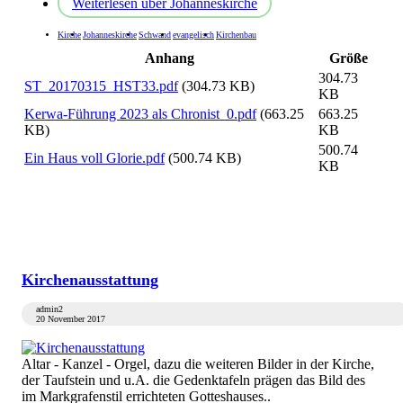
Weiterlesen
über Johanneskirche
Kirche
Johanneskirche
Schwand
evangelisch
Kirchenbau
Anhang
Größe
304.73
ST_20170315_HST33.pdf
(304.73 KB)
KB
Kerwa-Führung 2023 als Chronist_0.pdf
(663.25
663.25
KB)
KB
500.74
Ein Haus voll Glorie.pdf
(500.74 KB)
KB
Kirchenausstattung
admin2
20 November 2017
Altar - Kanzel - Orgel, dazu die weiteren Bilder in der Kirche,
der Taufstein und u.A. die Gedenktafeln prägen das Bild des
im Markgrafenstil errichteten Gotteshauses..