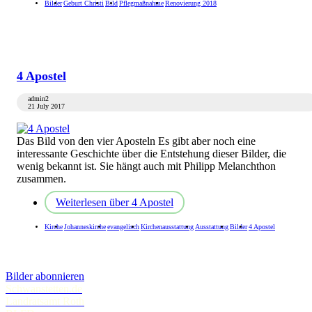
Bilder
Geburt Christi
Bild
Pflegmaßnahme
Renovierung 2018
4 Apostel
admin2
21 July 2017
Das Bild von den vier Aposteln Es gibt aber noch eine
interessante Geschichte über die Entstehung dieser Bilder, die
wenig bekannt ist. Sie hängt auch mit Philipp Melanchthon
zusammen.
Weiterlesen
über 4 Apostel
Kirche
Johanneskirche
evangelisch
Kirchenausstattung
Ausstattung
Bilder
4 Apostel
Bilder abonnieren
Schwanstetten.de
Landratsamt Roth