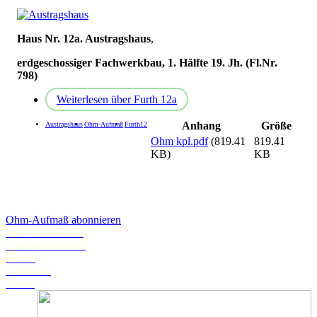
Haus Nr. 12a. Austragshaus
,
erdgeschossiger Fachwerkbau, 1. Hälfte 19. Jh. (Fl.Nr.
798)
Weiterlesen
über Furth 12a
Anhang
Größe
Austragshaus
Ohm-Aufmaß
Furth12
Ohm kpl.pdf
(819.41
819.41
KB)
KB
Ohm-Aufmaß abonnieren
Schwanstetten.de
Landratsamt Roth
BLFD
Landkarte
Wetter