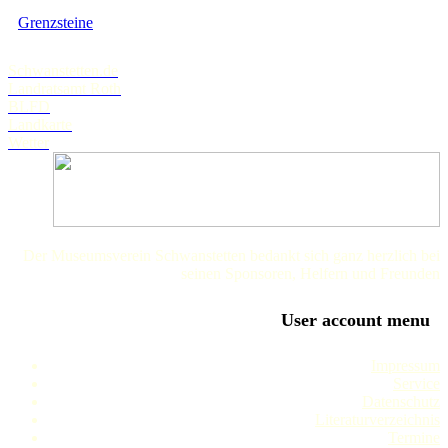
Grenzsteine
Schwanstetten.de
Landratsamt Roth
BLFD
Landkarte
Wetter
Der Museumsverein Schwanstetten bedankt sich ganz herzlich bei
seinen Sponsoren, Helfern und Freunden
User account menu
Impressum
Service
Datenschutz
Literaturverzeichnis
Termine