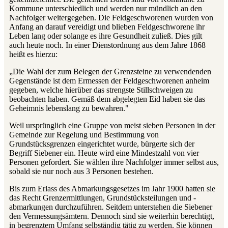
Kommune unterschiedlich und werden nur mündlich an den
Nachfolger weitergegeben. Die Feldgeschworenen wurden von
Anfang an darauf vereidigt und blieben Feldgeschworene ihr
Leben lang oder solange es ihre Gesundheit zuließ. Dies gilt
auch heute noch. In einer Dienstordnung aus dem Jahre 1868
heißt es hierzu:
„Die Wahl der zum Belegen der Grenzsteine zu verwendenden
Gegenstände ist dem Ermessen der Feldgeschworenen anheim
gegeben, welche hierüber das strengste Stillschweigen zu
beobachten haben. Gemäß dem abgelegten Eid haben sie das
Geheimnis lebenslang zu bewahren."
Weil ursprünglich eine Gruppe von meist sieben Personen in der
Gemeinde zur Regelung und Bestimmung von
Grundstücksgrenzen eingerichtet wurde, bürgerte sich der
Begriff Siebener ein. Heute wird eine Mindestzahl von vier
Personen gefordert. Sie wählen ihre Nachfolger immer selbst aus,
sobald sie nur noch aus 3 Personen bestehen.
Bis zum Erlass des Abmarkungsgesetzes im Jahr 1900 hatten sie
das Recht Grenzermittlungen, Grundstücksteilungen und -
abmarkungen durchzuführen. Seitdem unterstehen die Siebener
den Vermessungsämtern. Dennoch sind sie weiterhin berechtigt,
in begrenztem Umfang selbständig tätig zu werden. Sie können