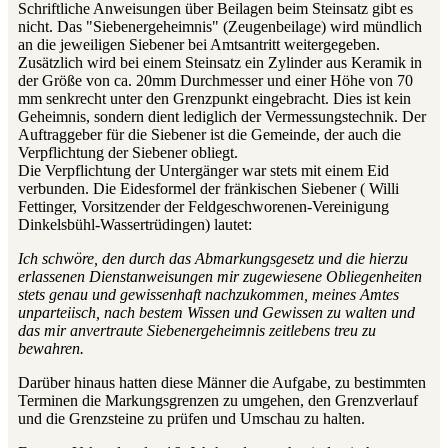
Schriftliche Anweisungen über Beilagen beim Steinsatz gibt es
nicht. Das "Siebenergeheimnis" (Zeugenbeilage) wird mündlich
an die jeweiligen Siebener bei Amtsantritt weitergegeben.
Zusätzlich wird bei einem Steinsatz ein Zylinder aus Keramik in
der Größe von ca. 20mm Durchmesser und einer Höhe von 70
mm senkrecht unter den Grenzpunkt eingebracht. Dies ist kein
Geheimnis, sondern dient lediglich der Vermessungstechnik. Der
Auftraggeber für die Siebener ist die Gemeinde, der auch die
Verpflichtung der Siebener obliegt.
Die Verpflichtung der Untergänger war stets mit einem Eid
verbunden. Die Eidesformel der fränkischen Siebener ( Willi
Fettinger, Vorsitzender der Feldgeschworenen-Vereinigung
Dinkelsbühl-Wassertrüdingen) lautet:
Ich schwöre, den durch das Abmarkungsgesetz und die hierzu
erlassenen Dienstanweisungen mir zugewiesene Obliegenheiten
stets genau und gewissenhaft nachzukommen, meines Amtes
unparteiisch, nach bestem Wissen und Gewissen zu walten und
das mir anvertraute Siebenergeheimnis zeitlebens treu zu
bewahren.
Darüber hinaus hatten diese Männer die Aufgabe, zu bestimmten
Terminen die Markungsgrenzen zu umgehen, den Grenzverlauf
und die Grenzsteine zu prüfen und Umschau zu halten.