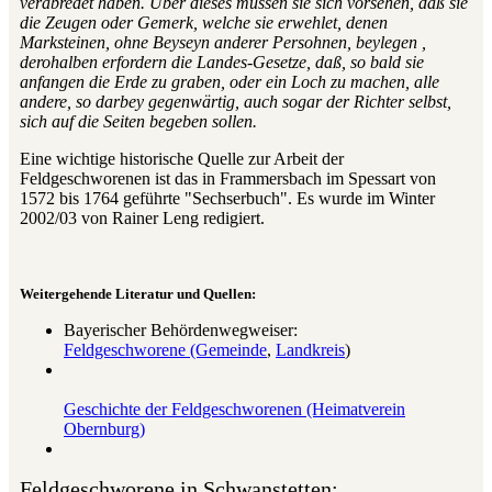
verabredet haben. Über dieses müssen sie sich vorsehen, daß sie
die Zeugen oder Gemerk, welche sie erwehlet, denen
Marksteinen, ohne Beyseyn anderer Persohnen, beylegen ,
derohalben erfordern die Landes-Gesetze, daß, so bald sie
anfangen die Erde zu graben, oder ein Loch zu machen, alle
andere, so darbey gegenwärtig, auch sogar der Richter selbst,
sich auf die Seiten begeben sollen.
Eine wichtige historische Quelle zur Arbeit der
Feldgeschworenen ist das in Frammersbach im Spessart von
1572 bis 1764 geführte "Sechserbuch". Es wurde im Winter
2002/03 von Rainer Leng redigiert.
Weitergehende Literatur und Quellen:
Bayerischer Behördenwegweiser:
Feldgeschworene (Gemeinde
,
Landkreis
)
Geschichte der Feldgeschworenen (Heimatverein
Obernburg)
Feldgeschworene in Schwanstetten: