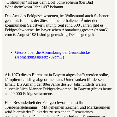
"Ordnungen" ist aus dem Dorf Schwebheim (bei Bad
Windsheim)vom Jahr 1497 bekannt.
Das Amt des Feldgeschworenen, im Volksmund auch Siebener
genannt, ist eines der ältesten noch erhaltenen Ämter der
kommunalen Selbstverwaltung. Seit rund 500 Jahren gibt es
Feldgeschworene. Im bayerischen Abmarkungsgesetz (AbmG)
vom 6. August 1981 sind gegenwärtig Details geregelt.
Gesetz über die Abmarkung der Grundstücke
(Abmarkungsgesetz - AbmG)
Als 1970 dieses Ehrenamt in Bayern abgeschafft werden sollte,
kämpften Landtagsabgeordnete aus Unterfranken für dessen
Erhalt. Bis Anfang der 80er Jahre des 20. Jahrhunderts waren
ausschließlich Männer Feldgeschworene. In Bayern gibt es heute
ca. 20.000 Feldgeschworene.
Eine Besonderheit der Feldgeschworenen ist ihr
„Siebenergeheimnis". Mit geheimen Zeichen und Markierungen
wird hiermit der Punkt des zu setzenden Grenzsteines
gekennzeichnet. Die geheimen Daten sind von Kommune zu