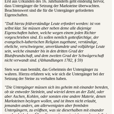
Erst aus Urkunden des 16. Jahrhunderts geht eindeutig hervor,
dass Untergänger die Setzung der Marksteine überwachten.
Beachtenswert sind die für die Untergänger geforderten
Eigenschaften.
"Daß hierzu feldverständige Leute erfordert werden: ist von
selbst klar. Sie müssen aber neben deme alle diejenige
Eigenschaften haben, welche wegen einem jeden Richter
vorgeschrieben sind. Es sollen nemlich gottesfürchtige, der
evangelisch-lutherischen Religion zugethane, verständige,
eheliche, verschwiegene, unverläumdete und volljährige Leute
sein, welche einander bis in den dritten Grad der
Blutsfreundschaft, und dem zweiten Grad der Schwägerschaft
nicht verwandt sind. (Abhandlungen 1782, § 59)
Stets war man bemüht, das Geheimnis der Untergänger zu
wahren. Hierzu erfahren wir, wie sich die Untergänger bei der
Setzung der Steine zu verhalten haben.
"Die Untergänger müssen sich ins geheim mit einander bereden,
ob sie entweder Steinlein, und wieviel deren an der Zahl, oder
aber Aschen, Kohlen, oder sonsten eine andere Materie, denen
Marksteinen beylegen wollen, und ist ihnen nicht erlaubt,
jemanden anders, am allerwenigsten aber frembden
Untergängern, zu eröffnen, was sie dieserhalben mit einander