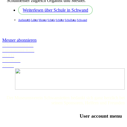
Schulmeister zugleich Organist und Mesner.
Weiterlesen
über Schule in Schwand
Authenrith
Lehrer
Mesner
Schule
Schüler
Schulhaus
Schwand
Mesner abonnieren
Schwanstetten.de
Landratsamt Roth
BLFD
Landkarte
Wetter
Der Museumsverein Schwanstetten bedankt sich ganz herzlich bei
seinen Sponsoren, Helfern und Freunden
User account menu