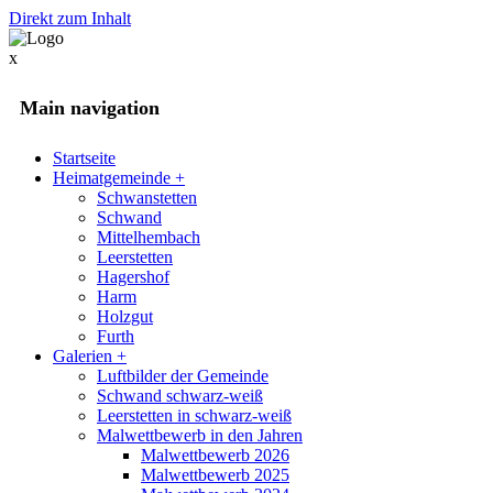
Direkt zum Inhalt
x
Main navigation
Startseite
Heimatgemeinde
+
Schwanstetten
Schwand
Mittelhembach
Leerstetten
Hagershof
Harm
Holzgut
Furth
Galerien
+
Luftbilder der Gemeinde
Schwand schwarz-weiß
Leerstetten in schwarz-weiß
Malwettbewerb in den Jahren
Malwettbewerb 2026
Malwettbewerb 2025