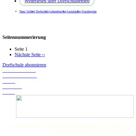
Weiterlesen
über Dorfschulbetrieb
Hans Volkert
Dorfschule
Lehrerberichte
Lerninhalte
Stundenplan
Seitennummerierung
Seite 1
Nächste Seite
››
Dorfschule abonnieren
Schwanstetten.de
Landratsamt Roth
BLFD
Landkarte
Wetter
Der Museumsverein Schwanstetten bedankt sich ganz herzlich bei
seinen Sponsoren, Helfern und Freunden