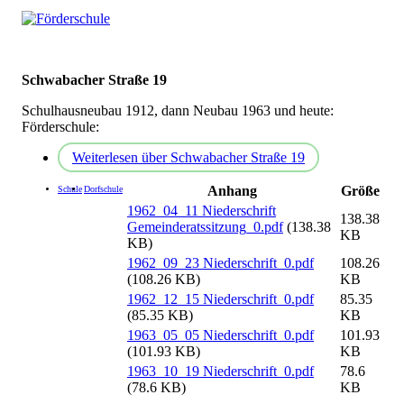
Schwabacher Straße 19
Schulhausneubau 1912, dann Neubau 1963 und heute:
Förderschule:
Weiterlesen
über Schwabacher Straße 19
Anhang
Größe
Schule
Dorfschule
1962_04_11 Niederschrift
138.38
Gemeinderatssitzung_0.pdf
(138.38
KB
KB)
1962_09_23 Niederschrift_0.pdf
108.26
(108.26 KB)
KB
1962_12_15 Niederschrift_0.pdf
85.35
(85.35 KB)
KB
1963_05_05 Niederschrift_0.pdf
101.93
(101.93 KB)
KB
1963_10_19 Niederschrift_0.pdf
78.6
(78.6 KB)
KB