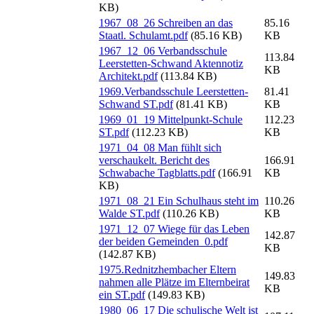
KB)
1967_08_26 Schreiben an das
85.16
Staatl. Schulamt.pdf
(85.16 KB)
KB
1967_12_06 Verbandsschule
113.84
Leerstetten-Schwand Aktennotiz
KB
Architekt.pdf
(113.84 KB)
1969.Verbandsschule Leerstetten-
81.41
Schwand ST.pdf
(81.41 KB)
KB
1969_01_19 Mittelpunkt-Schule
112.23
ST.pdf
(112.23 KB)
KB
1971_04_08 Man fühlt sich
verschaukelt. Bericht des
166.91
Schwabache Tagblatts.pdf
(166.91
KB
KB)
1971_08_21 Ein Schulhaus steht im
110.26
Walde ST.pdf
(110.26 KB)
KB
1971_12_07 Wiege für das Leben
142.87
der beiden Gemeinden_0.pdf
KB
(142.87 KB)
1975.Rednitzhembacher Eltern
149.83
nahmen alle Plätze im Elternbeirat
KB
ein ST.pdf
(149.83 KB)
1980_06_17 Die schulische Welt ist