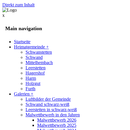
Direkt zum Inhalt
x
Main navigation
Startseite
Heimatgemeinde
+
Schwanstetten
Schwand
Mittelhembach
Leerstetten
Hagershof
Harm
Holzgut
Furth
Galerien
+
Luftbilder der Gemeinde
Schwand schwarz-weiß
Leerstetten in schwarz-weiß
Malwettbewerb in den Jahren
Malwettbewerb 2026
Malwettbewerb 2025