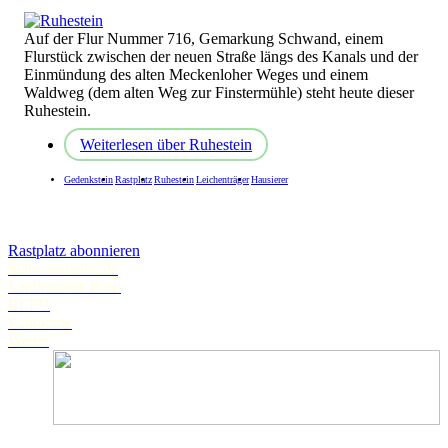
Auf der Flur Nummer 716, Gemarkung Schwand, einem
Flurstück zwischen der neuen Straße längs des Kanals und der
Einmündung des alten Meckenloher Weges und einem
Waldweg (dem alten Weg zur Finstermühle) steht heute dieser
Ruhestein.
Weiterlesen
über Ruhestein
Gedenkstein
Rastplatz
Ruhestein
Leichenträger
Hausierer
Rastplatz abonnieren
Schwanstetten.de
Landratsamt Roth
BLFD
Landkarte
Wetter