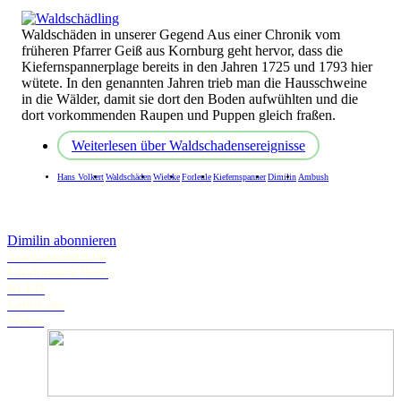
Waldschäden in unserer Gegend Aus einer Chronik vom
früheren Pfarrer Geiß aus Kornburg geht hervor, dass die
Kiefernspannerplage bereits in den Jahren 1725 und 1793 hier
wütete. In den genannten Jahren trieb man die Hausschweine
in die Wälder, damit sie dort den Boden aufwühlten und die
dort vorkommenden Raupen und Puppen gleich fraßen.
Weiterlesen
über Waldschadensereignisse
Hans Volkert
Waldschäden
Wiebke
Forleule
Kiefernspanner
Dimilin
Ambush
Dimilin abonnieren
Schwanstetten.de
Landratsamt Roth
BLFD
Landkarte
Wetter