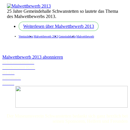
25 Jahre Gemeindehalle Schwanstetten so lautete das Thema
des Malwettbewerbs 2013.
Weiterlesen
über Malwettbewerb 2013
Vereinsleben
Malwettbewerb 2013
Gemeindehalle
Malwettbewerb
Malwettbewerb 2013 abonnieren
Schwanstetten.de
Landratsamt Roth
BLFD
Landkarte
Wetter
Der Museumsverein Schwanstetten bedankt sich ganz herzlich bei
seinen Sponsoren, Helfern und Freunden