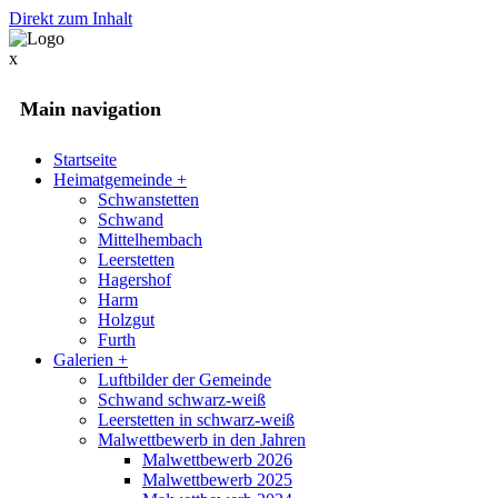
Direkt zum Inhalt
x
Main navigation
Startseite
Heimatgemeinde
+
Schwanstetten
Schwand
Mittelhembach
Leerstetten
Hagershof
Harm
Holzgut
Furth
Galerien
+
Luftbilder der Gemeinde
Schwand schwarz-weiß
Leerstetten in schwarz-weiß
Malwettbewerb in den Jahren
Malwettbewerb 2026
Malwettbewerb 2025