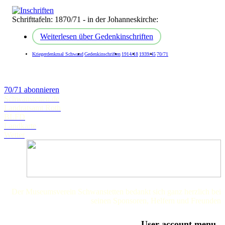
Schrifttafeln: 1870/71 - in der Johanneskirche:
Weiterlesen
über Gedenkinschriften
Kriegerdenkmal Schwand
Gedenkinschriften
1914/18
1939/45
70/71
70/71 abonnieren
Schwanstetten.de
Landratsamt Roth
BLFD
Landkarte
Wetter
Der Museumsverein Schwanstetten bedankt sich ganz herzlich bei
seinen Sponsoren, Helfern und Freunden
User account menu