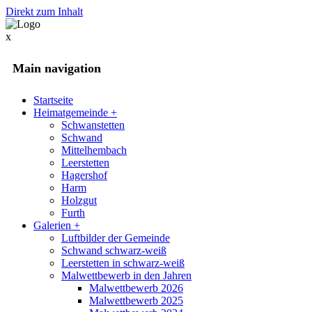
Direkt zum Inhalt
x
Main navigation
Startseite
Heimatgemeinde
+
Schwanstetten
Schwand
Mittelhembach
Leerstetten
Hagershof
Harm
Holzgut
Furth
Galerien
+
Luftbilder der Gemeinde
Schwand schwarz-weiß
Leerstetten in schwarz-weiß
Malwettbewerb in den Jahren
Malwettbewerb 2026
Malwettbewerb 2025