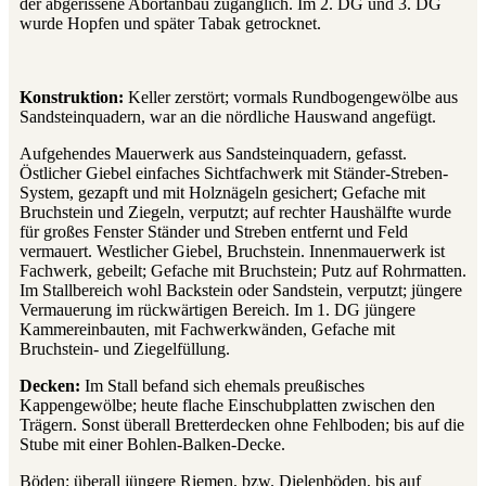
der abgerissene Abortanbau zugänglich. Im 2. DG und 3. DG
wurde Hopfen und später Tabak getrocknet.
Konstruktion:
Keller zerstört; vormals Rundbogengewölbe aus
Sandsteinquadern, war an die nördliche Hauswand angefügt.
Aufgehendes Mauerwerk aus Sandsteinquadern, gefasst.
Östlicher Giebel einfaches Sichtfachwerk mit Ständer-Streben-
System, gezapft und mit Holznägeln gesichert; Gefache mit
Bruchstein und Ziegeln, verputzt; auf rechter Haushälfte wurde
für großes Fenster Ständer und Streben entfernt und Feld
vermauert. Westlicher Giebel, Bruchstein. Innenmauerwerk ist
Fachwerk, gebeilt; Gefache mit Bruchstein; Putz auf Rohrmatten.
Im Stallbereich wohl Backstein oder Sandstein, verputzt; jüngere
Vermauerung im rückwärtigen Bereich. Im 1. DG jüngere
Kammereinbauten, mit Fachwerkwänden, Gefache mit
Bruchstein- und Ziegelfüllung.
Decken:
Im Stall befand sich ehemals preußisches
Kappengewölbe; heute flache Einschubplatten zwischen den
Trägern. Sonst überall Bretterdecken ohne Fehlboden; bis auf die
Stube mit einer Bohlen-Balken-Decke.
Böden: überall jüngere Riemen, bzw. Dielenböden, bis auf