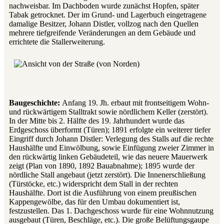
nachweisbar. Im Dachboden wurde zunächst Hopfen, später
Tabak getrocknet. Der im Grund- und Lagerbuch eingetragene
damalige Besitzer, Johann Distler, vollzog nach den Quellen
mehrere tiefgreifende Veränderungen an dem Gebäude und
errichtete die Stallerweiterung.
Baugeschichte:
Anfang 19. Jh. erbaut mit frontseitigem Wohn-
und rückwärtigem Stalltrakt sowie nördlichem Keller (zerstört).
In der Mitte bis 2. Hälfte des 19. Jahrhundert wurde das
Erdgeschoss überformt (Türen); 1891 erfolgte ein weiterer tiefer
Eingriff durch Johann Distler: Verlegung des Stalls auf die rechte
Haushälfte und Einwölbung, sowie Einfügung zweier Zimmer in
den rückwärtig linken Gebäudeteil, wie das neuere Mauerwerk
zeigt (Plan von 1890, 1892 Bauabnahme); 1895 wurde der
nördliche Stall angebaut (jetzt zerstört). Die Innenerschließung
(Türstöcke, etc.) widerspricht dem Stall in der rechten
Haushälfte. Dort ist die Ausführung von einem preußischen
Kappengewölbe, das für den Umbau dokumentiert ist,
festzustellen. Das 1. Dachgeschoss wurde für eine Wohnnutzung
ausgebaut (Türen, Beschläge, etc.). Die große Belüftungsgaupe