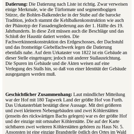
Datierung:
Die Datierung nach Liste ist richtig. Zwar verweisen
einige Merkmale, wie die Türformate und segmentbogigen
Stürze, die Bohlen-Balkendecke in der Stube auf die barocke
Tradition, jedoch stammt die Kehlbalkenkonstruktion wie auch
der Phänotyp der Fassadengliederung aus der 1. Hälfte des 19.
Jahrhunderts. In diese Zeit müssen auch die Beschläge und das
Schloß der Haustür datiert werden. Die
Fachwerkinnenkonstruktion des Erdgeschosses, der Dachstuhl
und das frontseitige Giebelfachwerk legen die Datierung
ebenfalls nahe. Auf dem Urkataster von 1822 ist ein Gebäude an
dieser Stelle eingetragen; jedoch mit anderer Stallausrichtung.
Die Spuren im Gebäude und die Akten weisen auf eine
Verlegung des Stalls hin, so daß von einer Identität der Gebäude
ausgegangen werden muß.
Geschichtlicher Zusammenhang:
Laut mündlicher Mitteilung
war der Hof mit 180 Tagwerk Land der größte Hof von Furth.
Das Urkatasterblatt bestätigt diese Aussage. Mit drei größeren
und zwei kleineren Nebengebäuden und zwei Köhlerstätten
(jenseits des rückwärtigen Bachs gelegen) war es der größte Hof
und der einzige mit ortsnaher Köhlerstätte. Die auf der Karte
sichtbaren zwei weiteren Köhlerstätten gehören zu Haus Nr. 5.
Ansonsten ist eine einzige Brandstelle östlich des Ortes im Wald