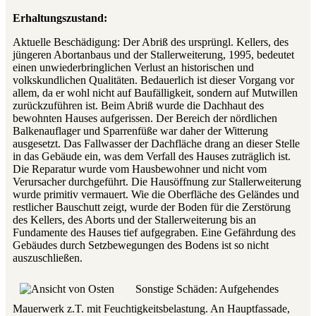
Erhaltungszustand:
Aktuelle Beschädigung: Der Abriß des ursprüngl. Kellers, des
jüngeren Abortanbaus und der Stallerweiterung, 1995, bedeutet
einen unwiederbringlichen Verlust an historischen und
volkskundlichen Qualitäten. Bedauerlich ist dieser Vorgang vor
allem, da er wohl nicht auf Baufälligkeit, sondern auf Mutwillen
zurückzuführen ist. Beim Abriß wurde die Dachhaut des
bewohnten Hauses aufgerissen. Der Bereich der nördlichen
Balkenauflager und Sparrenfüße war daher der Witterung
ausgesetzt. Das Fallwasser der Dachfläche drang an dieser Stelle
in das Gebäude ein, was dem Verfall des Hauses zuträglich ist.
Die Reparatur wurde vom Hausbewohner und nicht vom
Verursacher durchgeführt. Die Hausöffnung zur Stallerweiterung
wurde primitiv vermauert. Wie die Oberfläche des Geländes und
restlicher Bauschutt zeigt, wurde der Boden für die Zerstörung
des Kellers, des Aborts und der Stallerweiterung bis an
Fundamente des Hauses tief aufgegraben. Eine Gefährdung des
Gebäudes durch Setzbewegungen des Bodens ist so nicht
auszuschließen.
Sonstige Schäden: Aufgehendes
Mauerwerk z.T. mit Feuchtigkeitsbelastung. An Hauptfassade,