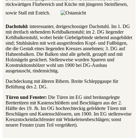
rückwärtigen Flurbereich und Küche mit jüngeren Steinfliesen,
sowie Stall mit Estrich.
Dachstuhl:
interessanter, dreigeschossiger Dachstuhl. Im 1. DG
mit dreifach stehendem Kehlbalkenstuhl; im 2. DG liegender
Kehlbalkenstuhl, wobei beide Giebelgebinde stehend ausgebildet
sind; Stuhlsäulen mit weit ausgreifenden Kopf- und Fußbügen,
die die Gestalt eines liegenden Kreuzes annehmen; 3. DG auf
Hahnenbalken. Die Balken sind alle gebeilt, gezapft und mit
Holznägeln gesichert. Stellenweise wurden Sparren und
Konstruktionshölzer wohl um 1900 bei DG-Ausbau
ausgetauscht, rindensichtig.
Dachdeckung mit älteren Bibern. Breite Schleppgaupe für
Belüftung des 2. DG.
Türen und Fenster:
Die Türen im EG sind breitangelegte
Brettertüren mit Kastenschlößern und Beschlägen aus der 2.
Hälfte des 19. Jh. Im OG hochrechteckig gefelderte Türen mit
Beschlägen und Kastenschlössern, um 1900. Im EG stellenweise
Kreuzstockeinfachfenster mit Winkeleisenbeschlägen; sonst
neuere Fenster (zum Teil vergrößert).