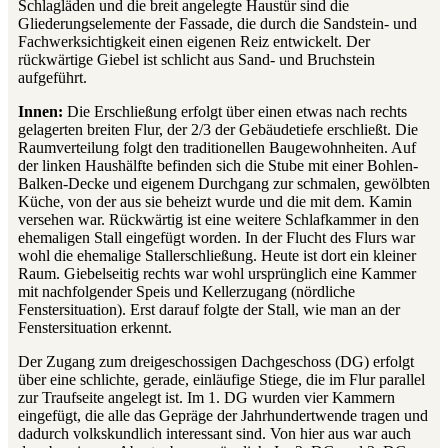
Schlagläden und die breit angelegte Haustür sind die
Gliederungselemente der Fassade, die durch die Sandstein- und
Fachwerksichtigkeit einen eigenen Reiz entwickelt. Der
rückwärtige Giebel ist schlicht aus Sand- und Bruchstein
aufgeführt.
Innen:
Die Erschließung erfolgt über einen etwas nach rechts
gelagerten breiten Flur, der 2/3 der Gebäudetiefe erschließt. Die
Raumverteilung folgt den traditionellen Baugewohnheiten. Auf
der linken Haushälfte befinden sich die Stube mit einer Bohlen-
Balken-Decke und eigenem Durchgang zur schmalen, gewölbten
Küche, von der aus sie beheizt wurde und die mit dem. Kamin
versehen war. Rückwärtig ist eine weitere Schlafkammer in den
ehemaligen Stall eingefügt worden. In der Flucht des Flurs war
wohl die ehemalige Stallerschließung. Heute ist dort ein kleiner
Raum. Giebelseitig rechts war wohl ursprünglich eine Kammer
mit nachfolgender Speis und Kellerzugang (nördliche
Fenstersituation). Erst darauf folgte der Stall, wie man an der
Fenstersituation erkennt.
Der Zugang zum dreigeschossigen Dachgeschoss (DG) erfolgt
über eine schlichte, gerade, einläufige Stiege, die im Flur parallel
zur Traufseite angelegt ist. Im 1. DG wurden vier Kammern
eingefügt, die alle das Gepräge der Jahrhundertwende tragen und
dadurch volkskundlich interessant sind. Von hier aus war auch