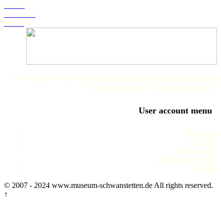
BLFD
Landkarte
Wetter
Der Museumsverein Schwanstetten bedankt sich ganz herzlich bei
seinen Sponsoren, Helfern und Freunden
User account menu
Impressum
Service
Datenschutz
Literaturverzeichnis
Termine
© 2007 - 2024 www.museum-schwanstetten.de All rights reserved.
↑