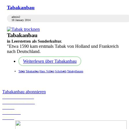
Tabakanbau
admin2
18 January 2014
Tabakanbau
in Leerstetten als Sonderkultur.
"Etwa 1590 kam erstmals Tabak von Holland und Frankreich
nach Deutschland.
Weiterlesen
über Tabakanbau
Tabak
Tabakanbau
Hans Volkert
Schoberth
Tabakpflanzen
Tabakanbau abonnieren
Schwanstetten.de
Landratsamt Roth
BLFD
Landkarte
Wetter