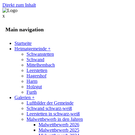
Direkt zum Inhalt
x
Main navigation
Startseite
Heimatgemeinde
+
Schwanstetten
Schwand
Mittelhembach
Leerstetten
Hagershof
Harm
Holzgut
Furth
Galerien
+
Luftbilder der Gemeinde
Schwand schwarz-weiß
Leerstetten in schwarz-weiß
Malwettbewerb in den Jahren
Malwettbewerb 2026
Malwettbewerb 2025