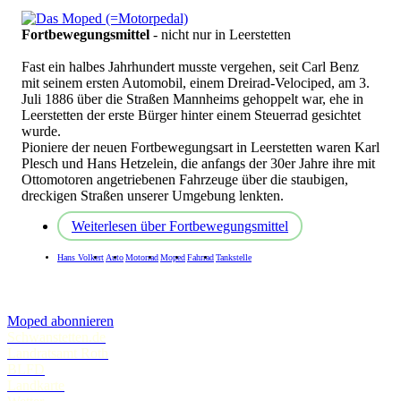
Fortbewegungsmittel
- nicht nur in Leerstetten
Fast ein halbes Jahrhundert musste vergehen, seit Carl Benz
mit seinem ersten Automobil, einem Dreirad-Velociped, am 3.
Juli 1886 über die Straßen Mannheims gehoppelt war, ehe in
Leerstetten der erste Bürger hinter einem Steuerrad gesichtet
wurde.
Pioniere der neuen Fortbewegungsart in Leerstetten waren Karl
Plesch und Hans Hetzelein, die anfangs der 30er Jahre ihre mit
Ottomotoren angetriebenen Fahrzeuge über die staubigen,
dreckigen Straßen unserer Umgebung lenkten.
Weiterlesen
über Fortbewegungsmittel
Hans Volkert
Auto
Motorrad
Moped
Fahrrad
Tankstelle
Moped abonnieren
Schwanstetten.de
Landratsamt Roth
BLFD
Landkarte