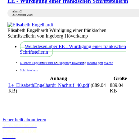
EE - Würdigung einer fränkischen Schriftstellerin
admin2
23 October 2007
Elisabeth Engelhardt Würdigung einer fränkischen
Schriftstellerin von Ingeborg Höverkamp
Weiterlesen
über EE - Würdigung einer fränkischen
Schriftstellerin
Elisabeth Engelhardt
Feuer heilt
Ingeborg Höverkamp
Johanna geht
Malerin
Schriftstellerin
Anhang
Größe
Le_ElisabethEngelhardt_Nachruf_40.pdf
(889.04
889.04
KB)
KB
Feuer heilt abonnieren
Schwanstetten.de
Landratsamt Roth
BLFD