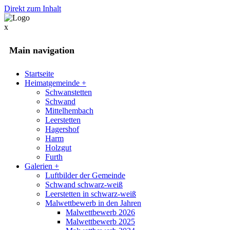
Direkt zum Inhalt
x
Main navigation
Startseite
Heimatgemeinde
+
Schwanstetten
Schwand
Mittelhembach
Leerstetten
Hagershof
Harm
Holzgut
Furth
Galerien
+
Luftbilder der Gemeinde
Schwand schwarz-weiß
Leerstetten in schwarz-weiß
Malwettbewerb in den Jahren
Malwettbewerb 2026
Malwettbewerb 2025