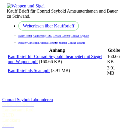
Kauff Brieff für Conrad Seybold Amtsunterthanen und Bauer
zu Schwand.
Weiterlesen
über Kauffbrieff
Kauff Brieff
Kaufvertrag
1786
Becken Gartten
Conrad Seybold
Richter Christoph Andreas Brumm
Johann Conrad Böhme
Anhang
Größe
Kauffbrief für Conrad Seybold_bearbeitet mit Siegel
160.66
und Wappen.pdf
(160.66 KB)
KB
3.91
Kauffbrief als Scan.pdf
(3.91 MB)
MB
Conrad Seybold abonnieren
Schwanstetten.de
Landratsamt Roth
BLFD
Landkarte
Wetter