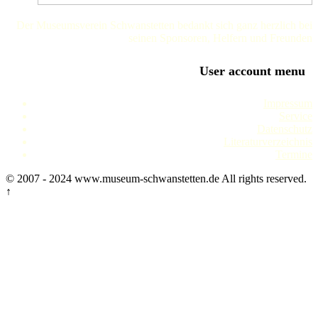
Der Museumsverein Schwanstetten bedankt sich ganz herzlich bei
seinen Sponsoren, Helfern und Freunden
User account menu
Impressum
Service
Datenschutz
Literaturverzeichnis
Termine
© 2007 - 2024 www.museum-schwanstetten.de All rights reserved.
↑