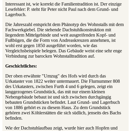
Interessant ist, wie korrekt die Familientradition ist. Der einzige
Lesefehler: P. steht für Peter nicht Paul nach dem Grund- und
Lagerbuch.
Die Jahreszahl entspricht dem Phänotyp des Wohnstalls mit dem
Fachwerkgiebel. Die stehende Dachstuhlkonstruktion mit
liegendem Mittelgebinde und weit ausgreifenden Kopf- und
Fußbügen, die die Form von Andreaskreuzen annehmen, ist
wohl erst gegen 1850 ausgeführt worden, wie das
Vergleichsbeispiele belegen. Das Gebäude weist eine sehr enge
Verbindung zur barocken Wohnstalltradition auf.
Geschichtliches:
Der oben erwähnte "Umzug" des Hofs wird durch das
Urkataster von 1822 weiter untermauert. Die Flurnummer 808
des Urkatasters, zwischen Furth 4 und 6 gelegen, zeigt ein
langgezogenes Grundstück, das mit nur einem kleinen
Nebengebäude bebaut ist und sich zwischen durchgängig
bebauten Grundstücken befindet. Laut Grund- und Lagerbuch
von 1886 gehört es zu diesem Haus. Zu dem Grundstück
gehören zwei Köhlerstätten die sich südlich, jenseits des Bachs
befinden.
Wie der Dachstuhlaufbau zeigt, wurde hier auch Hopfen und