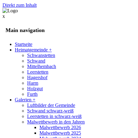
Direkt zum Inhalt
x
Main navigation
Startseite
Heimatgemeinde
+
Schwanstetten
Schwand
Mittelhembach
Leerstetten
Hagershof
Harm
Holzgut
Furth
Galerien
+
Luftbilder der Gemeinde
Schwand schwarz-weiß
Leerstetten in schwarz-weiß
Malwettbewerb in den Jahren
Malwettbewerb 2026
Malwettbewerb 2025