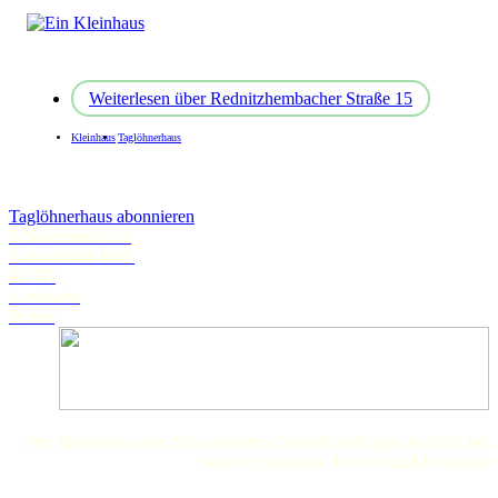
Weiterlesen
über Rednitzhembacher Straße 15
Kleinhaus
Taglöhnerhaus
Taglöhnerhaus abonnieren
Schwanstetten.de
Landratsamt Roth
BLFD
Landkarte
Wetter
Der Museumsverein Schwanstetten bedankt sich ganz herzlich bei
seinen Sponsoren, Helfern und Freunden