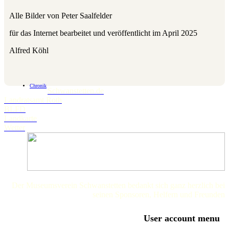
Alle Bilder von Peter Saalfelder
für das Internet bearbeitet und veröffentlicht im April 2025
Alfred Köhl
Chronik
Schwanstetten.de
Landratsamt Roth
BLFD
Landkarte
Wetter
Der Museumsverein Schwanstetten bedankt sich ganz herzlich bei
seinen Sponsoren, Helfern und Freunden
User account menu