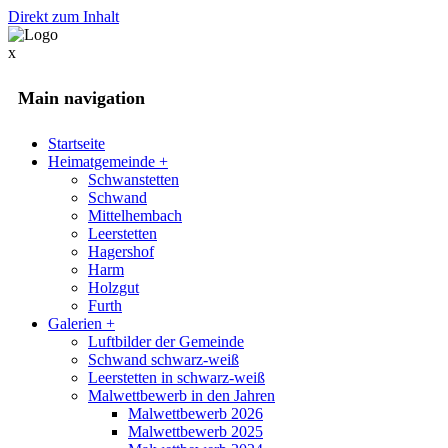
Direkt zum Inhalt
x
Main navigation
Startseite
Heimatgemeinde
+
Schwanstetten
Schwand
Mittelhembach
Leerstetten
Hagershof
Harm
Holzgut
Furth
Galerien
+
Luftbilder der Gemeinde
Schwand schwarz-weiß
Leerstetten in schwarz-weiß
Malwettbewerb in den Jahren
Malwettbewerb 2026
Malwettbewerb 2025