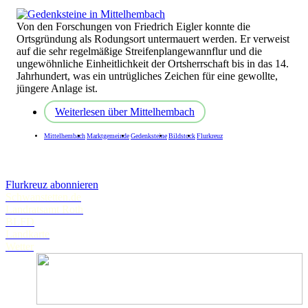
Von den Forschungen von Friedrich Eigler konnte die
Ortsgründung als Rodungsort untermauert werden. Er verweist
auf die sehr regelmäßige Streifenplangewannflur und die
ungewöhnliche Einheitlichkeit der Ortsherrschaft bis in das 14.
Jahrhundert, was ein untrügliches Zeichen für eine gewollte,
jüngere Anlage ist.
Weiterlesen
über Mittelhembach
Mittelhembach
Marktgemeinde
Gedenksteine
Bildstock
Flurkreuz
Flurkreuz abonnieren
Schwanstetten.de
Landratsamt Roth
BLFD
Landkarte
Wetter