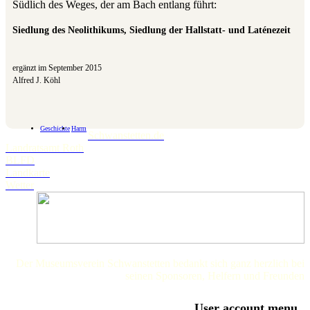
Südlich des Weges, der am Bach entlang führt:
Siedlung des Neolithikums, Siedlung der Hallstatt- und Laténezeit
ergänzt im September 2015
Alfred J. Köhl
Geschichte
Harm
Schwanstetten.de
Landratsamt Roth
BLFD
Landkarte
Wetter
Der Museumsverein Schwanstetten bedankt sich ganz herzlich bei
seinen Sponsoren, Helfern und Freunden
User account menu