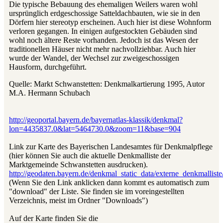
Die typische Bebauung des ehemaligen Weilers waren wohl
ursprünglich erdgeschossige Satteldachbauten, wie sie in den
Dörfern hier stereotyp erscheinen. Auch hier ist diese Wohnform
verloren gegangen. In einigen aufgestockten Gebäuden sind
wohl noch ältere Reste vorhanden. Jedoch ist das Wesen der
traditionellen Häuser nicht mehr nachvollziehbar. Auch hier
wurde der Wandel, der Wechsel zur zweigeschossigen
Hausform, durchgeführt.
Quelle: Markt Schwanstetten: Denkmalkartierung 1995, Autor
M.A. Hermann Schubach
http://geoportal.bayern.de/bayernatlas-klassik/denkmal?
lon=4435837.0&lat=5464730.0&zoom=11&base=904
Link zur Karte des Bayerischen Landesamtes für Denkmalpflege
(hier können Sie auch die aktuelle Denkmalliste der
Marktgemeinde Schwanstetten ausdrucken).
http://geodaten.bayern.de/denkmal_static_data/externe_denkmallis
(Wenn Sie den Link anklicken dann kommt es automatisch zum
"download" der Liste. Sie finden sie im voreingestellten
Verzeichnis, meist im Ordner "Downloads")
Auf der Karte finden Sie die