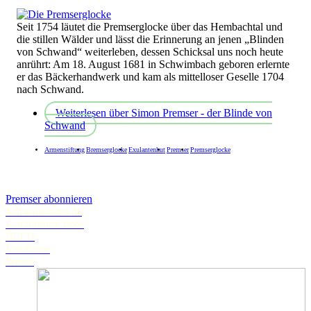
Seit 1754 läutet die Premserglocke über das Hembachtal und
die stillen Wälder und lässt die Erinnerung an jenen „Blinden
von Schwand“ weiterleben, dessen Schicksal uns noch heute
anrührt: Am 18. August 1681 in Schwimbach geboren erlernte
er das Bäckerhandwerk und kam als mittelloser Geselle 1704
nach Schwand.
Weiterlesen
über Simon Premser - der Blinde von
Schwand
Armenstiftung
Bremserglocke
Exulantenhut
Premser
Premserglocke
Premser abonnieren
Schwanstetten.de
Landratsamt Roth
BLFD
Landkarte
Wetter