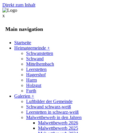
Direkt zum Inhalt
x
Main navigation
Startseite
Heimatgemeinde
+
Schwanstetten
Schwand
Mittelhembach
Leerstetten
Hagershof
Harm
Holzgut
Furth
Galerien
+
Luftbilder der Gemeinde
Schwand schwarz-weiß
Leerstetten in schwarz-weiß
Malwettbewerb in den Jahren
Malwettbewerb 2026
Malwettbewerb 2025