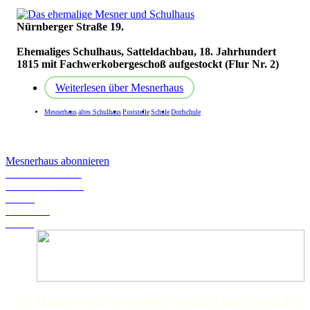
Nürnberger Straße 19.
Ehemaliges Schulhaus,
Satteldachbau, 18. Jahrhundert
1815 mit Fachwerkobergeschoß aufgestockt (Flur Nr. 2)
Weiterlesen
über Mesnerhaus
Mesnerhaus
altes Schulhaus
Poststelle
Schule
Dorfschule
Mesnerhaus abonnieren
Schwanstetten.de
Landratsamt Roth
BLFD
Landkarte
Wetter
Der Museumsverein Schwanstetten bedankt sich ganz herzlich bei