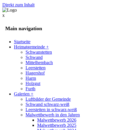
Direkt zum Inhalt
x
Main navigation
Startseite
Heimatgemeinde
+
Schwanstetten
Schwand
Mittelhembach
Leerstetten
Hagershof
Harm
Holzgut
Furth
Galerien
+
Luftbilder der Gemeinde
Schwand schwarz-weiß
Leerstetten in schwarz-weiß
Malwettbewerb in den Jahren
Malwettbewerb 2026
Malwettbewerb 2025