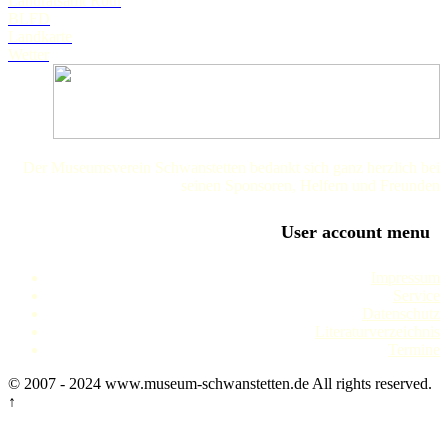
Landratsamt Roth
BLFD
Landkarte
Wetter
Der Museumsverein Schwanstetten bedankt sich ganz herzlich bei
seinen Sponsoren, Helfern und Freunden
User account menu
Impressum
Service
Datenschutz
Literaturverzeichnis
Termine
© 2007 - 2024 www.museum-schwanstetten.de All rights reserved.
↑