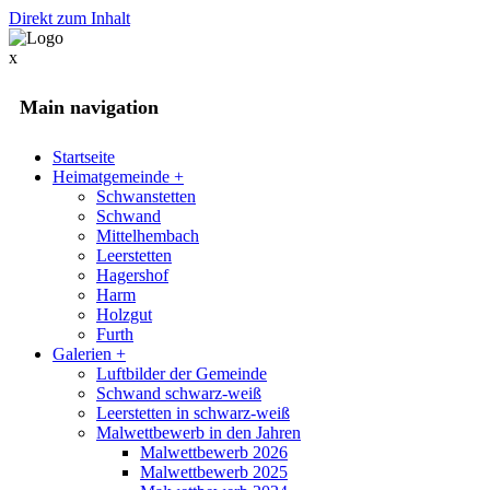
Direkt zum Inhalt
x
Main navigation
Startseite
Heimatgemeinde
+
Schwanstetten
Schwand
Mittelhembach
Leerstetten
Hagershof
Harm
Holzgut
Furth
Galerien
+
Luftbilder der Gemeinde
Schwand schwarz-weiß
Leerstetten in schwarz-weiß
Malwettbewerb in den Jahren
Malwettbewerb 2026
Malwettbewerb 2025