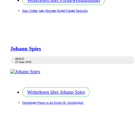
Weiterlesen
über Fortbewegungsmittel
Hans Volkert
Auto
Motorrad
Moped
Fahrrad
Tankstelle
Johann Spies
admin2
23 June 2016
Weiterlesen
über Johann Spies
Ehrenbürger
Pfarrer in der Kirche Hl. Dreifaltigkeit