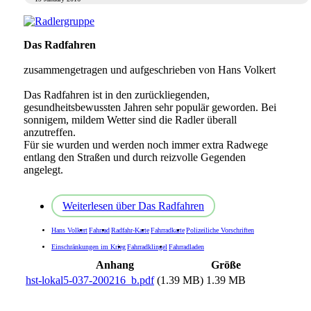
Das Radfahren
zusammengetragen und aufgeschrieben von Hans Volkert
Das Radfahren ist in den zurückliegenden,
gesundheitsbewussten Jahren sehr populär geworden. Bei
sonnigem, mildem Wetter sind die Radler überall
anzutreffen.
Für sie wurden und werden noch immer extra Radwege
entlang den Straßen und durch reizvolle Gegenden
angelegt.
Weiterlesen
über Das Radfahren
Hans Volkert
Fahrrad
Radfahr-Karte
Fahrradkarte
Polizeiliche Vorschriften
Einschränkungen im Krieg
Fahrradklingel
Fahrradladen
Anhang
Größe
hst-lokal5-037-200216_b.pdf
(1.39 MB)
1.39 MB