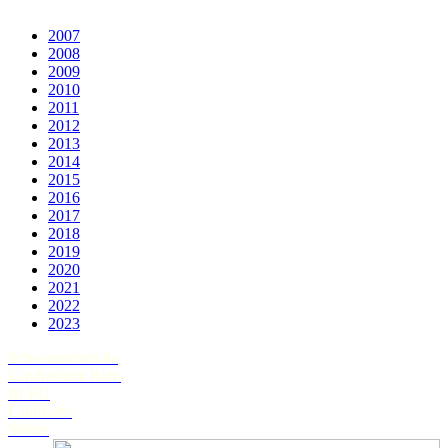
2007
2008
2009
2010
2011
2012
2013
2014
2015
2016
2017
2018
2019
2020
2021
2022
2023
Schwanstetten.de
Landratsamt Roth
BLFD
Landkarte
Wetter