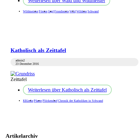
Weiterlesen
über Wald und Wildmeister
Wildmeister
Förster
Jagd
Frondienste
Wild
Wilderer
Schwand
Katholisch als Zeittafel
admin2
23 December 2016
Zeittafel
Weiterlesen
über Katholisch als Zeittafel
KKirche
Pfarrer
Plöckendorf
Chronik der Katholiken in Schwand
Artikelarchiv