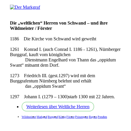
Die „weltlichen“ Herren von Schwand – und ihre
Wildmeister / Förster
1186 Die Kirche von Schwand wird geweiht
1261 Konrad I. (auch Conrad I. 1186 - 1261), Nürnberger
Burggraf, kauft vom königlichen
Dienstmann Engelhard von Thann das „oppidum
Swant“ mitsamt dem Dorf.
1273 Friedrich III. (gest.1297) wird mit dem
Burggrafentum Nürnberg belehnt und erhält
das „oppidum Swant“
1297 Johann I. (1279 – 1300)starb 1300 mit 22 Jahren.
Weiterlesen
über Weltliche Herren
Wildmeister
Markgraf
Burggraf
König
Förster
Prinzregent
Bayern
Preußen