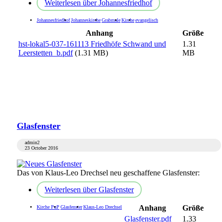
Weiterlesen
über Johannesfriedhof
Johannesfriedhof
Johanneskirche
Grabmale
Kirche
evangelisch
Anhang
Größe
hst-lokal5-037-161113 Friedhöfe Schwand und
1.31
Leerstetten_b.pdf
(1.31 MB)
MB
Glasfenster
admin2
23 October 2016
Das von Klaus-Leo Drechsel neu geschaffene Glasfenster:
Weiterlesen
über Glasfenster
Anhang
Größe
Kirche PuP
Glasfenster
Klaus-Leo Drechsel
Glasfenster.pdf
1.33